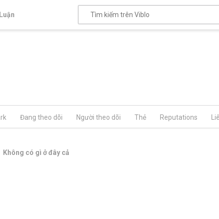
Luận
rk
Đang theo dõi
Người theo dõi
Thẻ
Reputations
Li
Không có gì ở đây cả