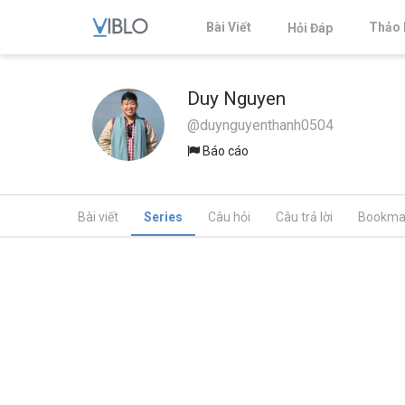
Bài Viết
Thảo 
Hỏi Đáp
Duy Nguyen
@duynguyenthanh0504
Báo cáo
Bài viết
Series
Câu hỏi
Câu trả lời
Bookma