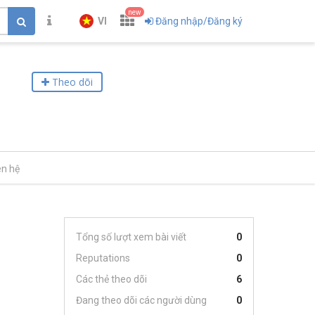
new
VI
Đăng nhập/Đăng ký
Theo dõi
ên hệ
Tổng số lượt xem bài viết
0
Reputations
0
Các thẻ theo dõi
6
Đang theo dõi các người dùng
0