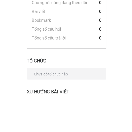
Các người dùng đang theo dõi
0
Bài viết
0
Bookmark
0
Tổng số câu hỏi
0
Tổng số câu trả lời
0
TỔ CHỨC
Chưa có tổ chức nào.
XU HƯỚNG BÀI VIẾT