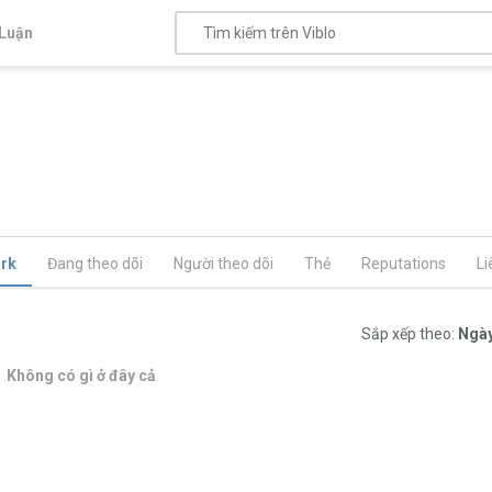
Luận
rk
Đang theo dõi
Người theo dõi
Thẻ
Reputations
Li
Sắp xếp theo:
Ngày
Không có gì ở đây cả