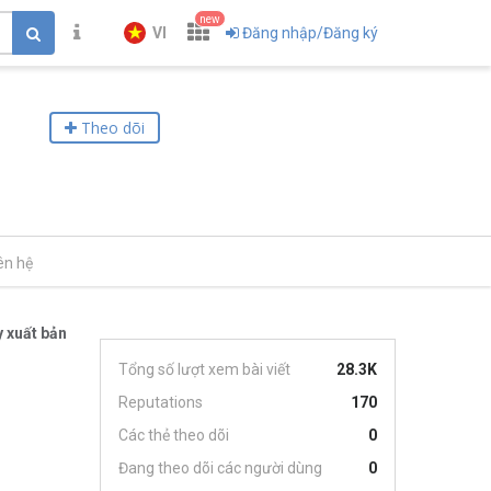
new
VI
Đăng nhập/Đăng ký
Theo dõi
ên hệ
 xuất bản
Tổng số lượt xem bài viết
28.3K
Reputations
170
Các thẻ theo dõi
0
Đang theo dõi các người dùng
0