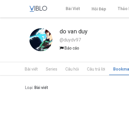
Bài Viết
Thảo 
Hỏi Đáp
do van duy
@duydv97
Báo cáo
Bài viết
Series
Câu hỏi
Câu trả lời
Bookma
Loại:
Bài viết