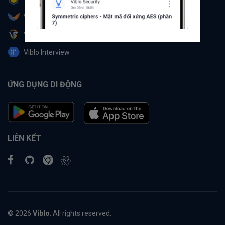
Viblo Partner
Viblo Battle
Viblo Interview
ỨNG DỤNG DI ĐỘNG
LIÊN KẾT
© 2026
Viblo
. All rights reserved.