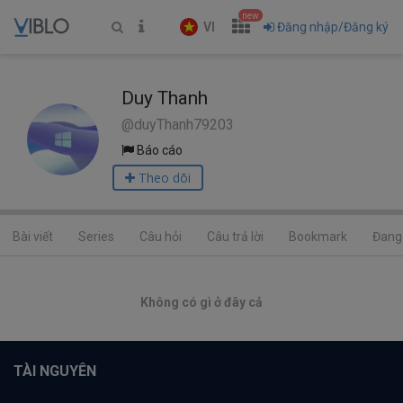
new
VI
Đăng nhập/Đăng ký
Duy Thanh
@duyThanh79203
Báo cáo
Theo dõi
Bài viết
Series
Câu hỏi
Câu trả lời
Bookmark
Đang 
Không có gì ở đây cả
TÀI NGUYÊN