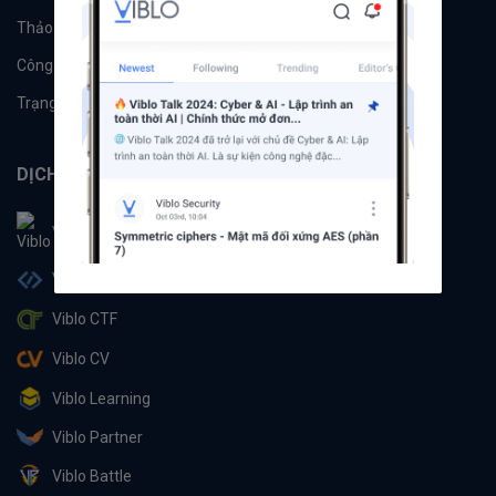
Thảo luận
Đề xuất hệ thống
Công cụ
Machine Learning
Trạng thái hệ thống
DỊCH VỤ
Viblo
Viblo Code
Viblo CTF
Viblo CV
Viblo Learning
Viblo Partner
Viblo Battle