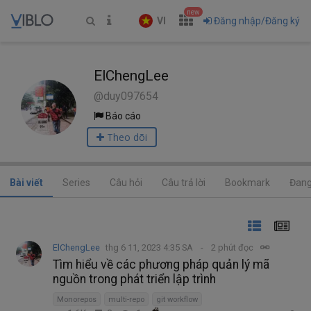
new
VI
Đăng nhập/Đăng ký
ElChengLee
@duy097654
Báo cáo
Theo dõi
Bài viết
Series
Câu hỏi
Câu trả lời
Bookmark
Đang
ElChengLee
thg 6 11, 2023 4:35 SA
2 phút đọc
Tìm hiểu về các phương pháp quản lý mã
nguồn trong phát triển lập trình
Monorepos
multi-repo
git workflow