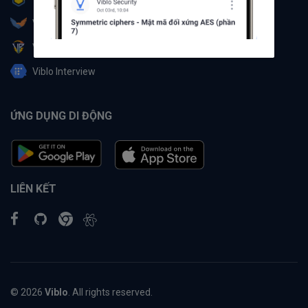
Viblo Partner
Viblo Battle
Viblo Interview
ỨNG DỤNG DI ĐỘNG
LIÊN KẾT
© 2026
Viblo
. All rights reserved.