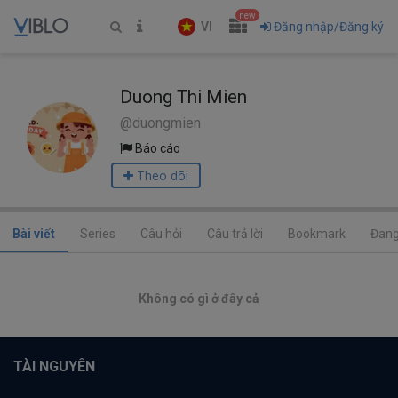
new
VI
Đăng nhập/Đăng ký
Duong Thi Mien
@duongmien
Báo cáo
Theo dõi
Bài viết
Series
Câu hỏi
Câu trả lời
Bookmark
Đang
Không có gì ở đây cả
TÀI NGUYÊN