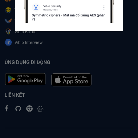
Viblo Learning
Viblo Partner
Viblo Battle
Viblo Interview
ỨNG DỤNG DI ĐỘNG
LIÊN KẾT