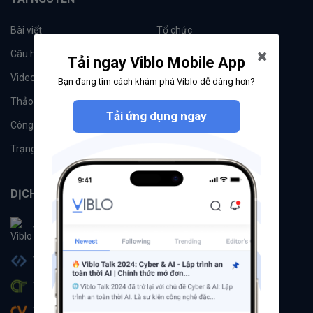
Bài viết
Tổ chức
Câu hỏi
Tags
Tải ngay Viblo Mobile App
Videos
Tác giả
Bạn đang tìm cách khám phá Viblo dễ dàng hơn?
Thảo luận
Đề xuất hệ thống
Tải ứng dụng ngay
Công cụ
Machine Learning
Trạng thái hệ thống
DỊCH VỤ
Viblo
Viblo Code
Viblo CTF
Viblo CV