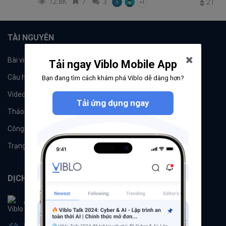
12.8K
7
3
21
+1
TÀI NGUYÊN
Bài viết
Tổ chức
Tải ngay Viblo Mobile App
Câu hỏi
Tags
Bạn đang tìm cách khám phá Viblo dễ dàng hơn?
Videos
Tác giả
Tải ứng dụng ngay
Thảo luận
Đề xuất hệ thống
Công cụ
Machine Learning
Trạng thái hệ thống
DỊCH VỤ
Viblo