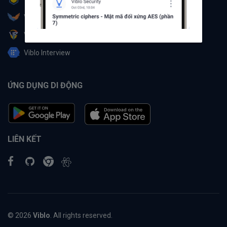
Viblo Partner
Viblo Battle
Viblo Interview
ỨNG DỤNG DI ĐỘNG
LIÊN KẾT
© 2026
Viblo
. All rights reserved.