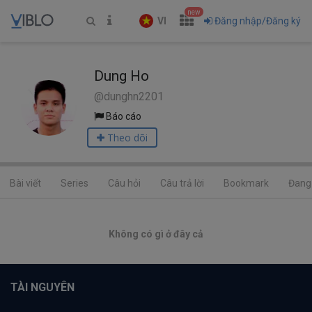
new
VI
Đăng nhập/Đăng ký
Dung Ho
@dunghn2201
Báo cáo
Theo dõi
Bài viết
Series
Câu hỏi
Câu trả lời
Bookmark
Đang 
Không có gì ở đây cả
TÀI NGUYÊN