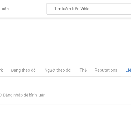
Luận
rk
Đang theo dõi
Người theo dõi
Thẻ
Reputations
Li
Đăng nhập để bình luận