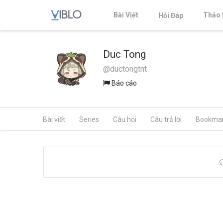
Bài Viết
Thảo 
Hỏi Đáp
Duc Tong
@ductongtnt
Báo cáo
Bài viết
Series
Câu hỏi
Câu trả lời
Bookma