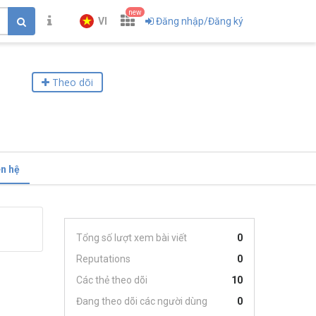
new
VI
Đăng nhập/Đăng ký
Theo dõi
ên hệ
Tổng số lượt xem bài viết
0
Reputations
0
Các thẻ theo dõi
10
Đang theo dõi các người dùng
0