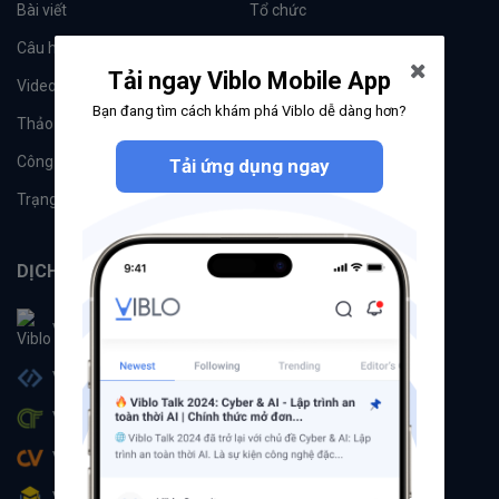
Bài viết
Tổ chức
Câu hỏi
Tags
Tải ngay Viblo Mobile App
Videos
Tác giả
Bạn đang tìm cách khám phá Viblo dễ dàng hơn?
Thảo luận
Đề xuất hệ thống
Công cụ
Machine Learning
Tải ứng dụng ngay
Trạng thái hệ thống
DỊCH VỤ
Viblo
Viblo Code
Viblo CTF
Viblo CV
Viblo Learning