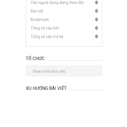
Các người dùng đang theo dõi
0
Bài viết
0
Bookmark
0
Tổng số câu hỏi
0
Tổng số câu trả lời
0
TỔ CHỨC
Chưa có tổ chức nào.
XU HƯỚNG BÀI VIẾT