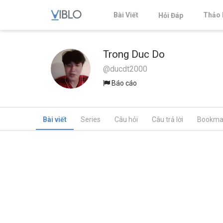
Bài Viết
Thảo 
Hỏi Đáp
Trong Duc Do
@ducdt2000
Báo cáo
Bài viết
Series
Câu hỏi
Câu trả lời
Bookma