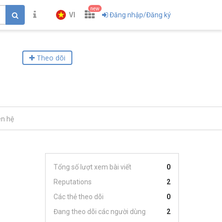
new
VI
Đăng nhập/Đăng ký
Theo dõi
ên hệ
Tổng số lượt xem bài viết
0
Reputations
2
Các thẻ theo dõi
0
Đang theo dõi các người dùng
2