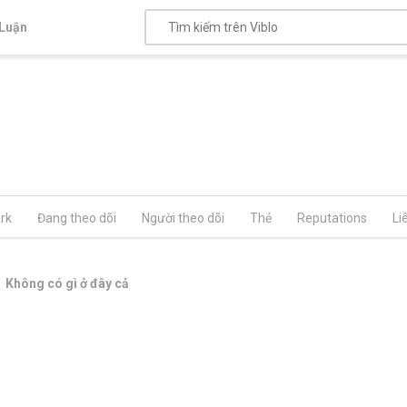
Luận
rk
Đang theo dõi
Người theo dõi
Thẻ
Reputations
Li
Không có gì ở đây cả