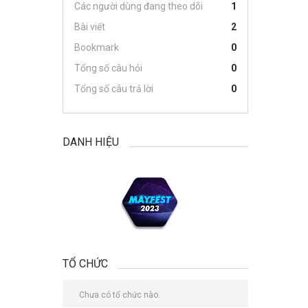
Các người dùng đang theo dõi
1
Bài viết
2
Bookmark
0
Tổng số câu hỏi
0
Tổng số câu trả lời
0
DANH HIỆU
TỔ CHỨC
Chưa có tổ chức nào.