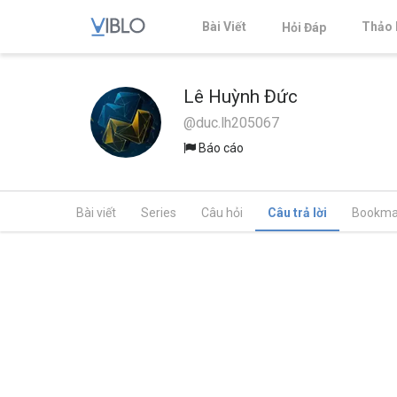
Bài Viết
Thảo 
Hỏi Đáp
Lê Huỳnh Đức
@duc.lh205067
Báo cáo
Bài viết
Series
Câu hỏi
Câu trả lời
Bookma