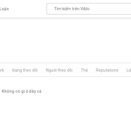
Luận
rk
Đang theo dõi
Người theo dõi
Thẻ
Reputations
Li
Không có gì ở đây cả