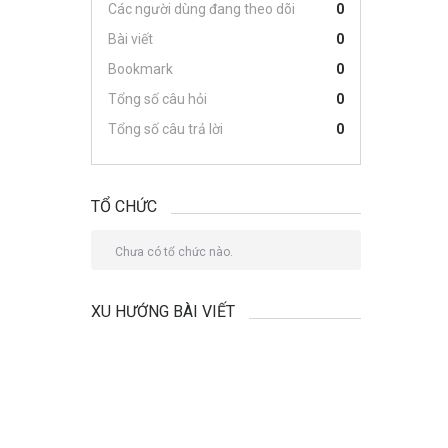
Các người dùng đang theo dõi
0
Bài viết
0
Bookmark
0
Tổng số câu hỏi
0
Tổng số câu trả lời
0
TỔ CHỨC
Chưa có tổ chức nào.
XU HƯỚNG BÀI VIẾT