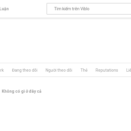
Luận
rk
Đang theo dõi
Người theo dõi
Thẻ
Reputations
Li
Không có gì ở đây cả