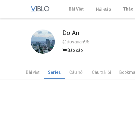
Bài Viết
Thảo 
Hỏi Đáp
Do An
@dovanan95
Báo cáo
Bài viết
Series
Câu hỏi
Câu trả lời
Bookma