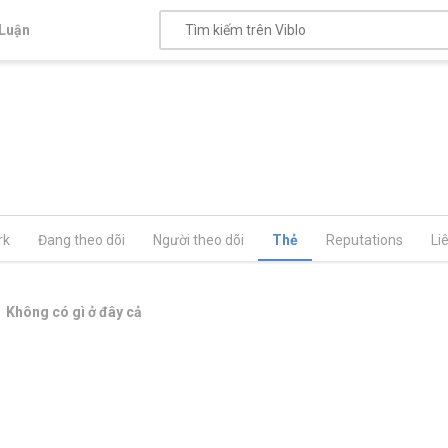
Luận
rk
Đang theo dõi
Người theo dõi
Thẻ
Reputations
Li
Không có gì ở đây cả