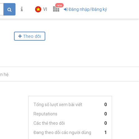
new
VI
Đăng nhập/Đăng ký
Theo dõi
ên hệ
Tổng số lượt xem bài viết
0
Reputations
0
Các thẻ theo dõi
0
Đang theo dõi các người dùng
1