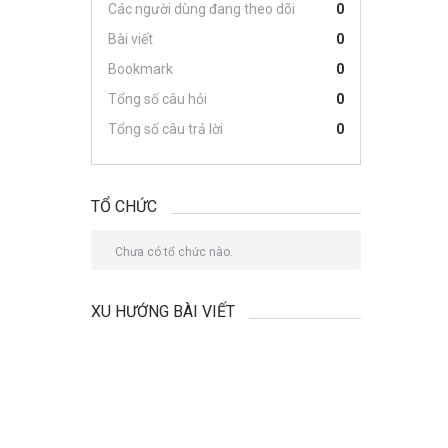
Các người dùng đang theo dõi
0
Bài viết
0
Bookmark
0
Tổng số câu hỏi
0
Tổng số câu trả lời
0
TỔ CHỨC
Chưa có tổ chức nào.
XU HƯỚNG BÀI VIẾT