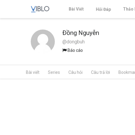
Bài Viết
Thảo 
Hỏi Đáp
Đồng Nguyễn
@dongbuh
Báo cáo
Bài viết
Series
Câu hỏi
Câu trả lời
Bookma