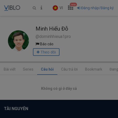
new
VI
Đăng nhập/Đăng ký
Minh Hiếu Đỗ
@dominhhieua1pro
Báo cáo
Theo dõi
Bài viết
Series
Câu hỏi
Câu trả lời
Bookmark
Đang
Không có gì ở đây cả
TÀI NGUYÊN