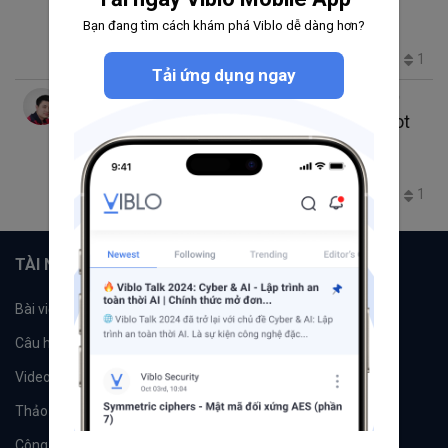
cách khắc phục
Bạn đang tìm cách khám phá Viblo dễ dàng hơn?
ChatBot
Cách sử dụng chatbot
lỗi khi sử dụng chatbot
399
0
0
1
Tải ứng dụng ngay
Do Minh Duc
thg 11 23, 2023 8:02 SA
7 phút đọc
So sánh những điểm khác biệt giữa Chatbot
và Trợ lý ảo
ChatBot
trợ lý ảo
245
0
0
1
TÀI NGUYÊN
Bài viết
Tổ chức
Câu hỏi
Tags
Videos
Tác giả
Thảo luận
Đề xuất hệ thống
Công cụ
Machine Learning