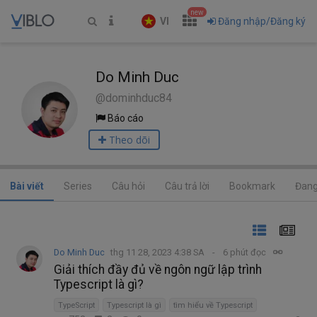
new
VI
Đăng nhập/Đăng ký
Do Minh Duc
@dominhduc84
Báo cáo
Theo dõi
Bài viết
Series
Câu hỏi
Câu trả lời
Bookmark
Đang
Do Minh Duc
thg 11 28, 2023 4:38 SA
6 phút đọc
Giải thích đầy đủ về ngôn ngữ lập trình
Typescript là gì?
TypeScript
Typescript là gì
tìm hiểu về Typescript