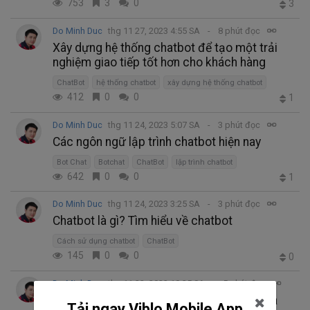
753
3
0
3
Do Minh Duc
thg 11 27, 2023 4:55 SA
8 phút đọc
Xây dựng hệ thống chatbot để tạo một trải
nghiệm giao tiếp tốt hơn cho khách hàng
ChatBot
hệ thống chatbot
xây dựng hệ thống chatbot
412
0
0
1
Do Minh Duc
thg 11 24, 2023 5:07 SA
3 phút đọc
Các ngôn ngữ lập trình chatbot hiện nay
Bot Chat
Botchat
ChatBot
lập trình chatbot
642
0
0
1
Do Minh Duc
thg 11 24, 2023 3:25 SA
3 phút đọc
Chatbot là gì? Tìm hiểu về chatbot
Cách sử dụng chatbot
ChatBot
145
0
0
0
Do Minh Duc
thg 11 23, 2023 10:35 SA
5 phút đọc
Các lỗi thường gặp khi sử dụng chatbot và
Tải ngay Viblo Mobile App