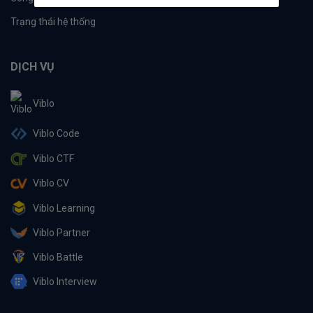
Trạng thái hệ thống
DỊCH VỤ
Viblo
Viblo Code
Viblo CTF
Viblo CV
Viblo Learning
Viblo Partner
Viblo Battle
Viblo Interview