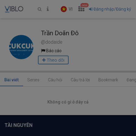
new
VI
Đăng nhập/Đăng ký
Trần Doãn Đô
@dodaide
Báo cáo
Theo dõi
Bài viết
Series
Câu hỏi
Câu trả lời
Bookmark
Đang
Không có gì ở đây cả
TÀI NGUYÊN