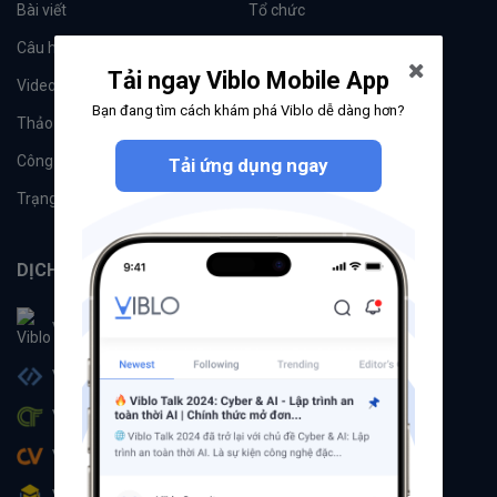
Bài viết
Tổ chức
Câu hỏi
Tags
Tải ngay Viblo Mobile App
Videos
Tác giả
Bạn đang tìm cách khám phá Viblo dễ dàng hơn?
Thảo luận
Đề xuất hệ thống
Công cụ
Machine Learning
Tải ứng dụng ngay
Trạng thái hệ thống
DỊCH VỤ
Viblo
Viblo Code
Viblo CTF
Viblo CV
Viblo Learning