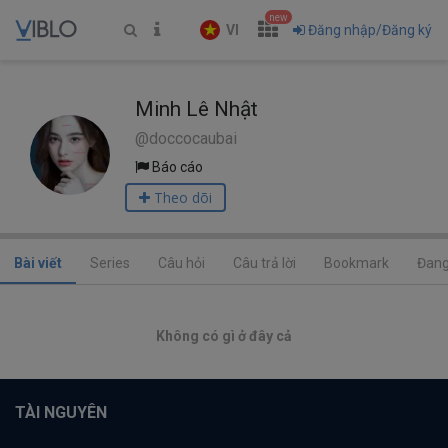
new
VI
Đăng nhập/Đăng ký
Minh Lê Nhật
@doccocaubai
Báo cáo
Theo dõi
Bài viết
Series
Câu hỏi
Câu trả lời
Bookmark
Đang
Không có gì ở đây cả
TÀI NGUYÊN