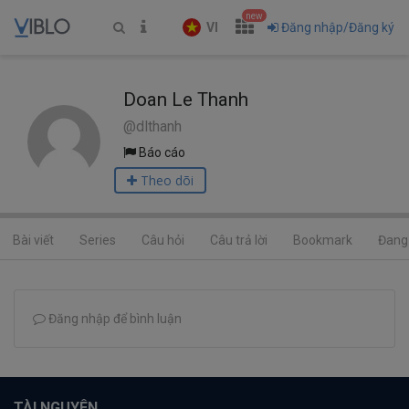
new
VI
Đăng nhập/Đăng ký
Doan Le Thanh
@dlthanh
Báo cáo
Theo dõi
Bài viết
Series
Câu hỏi
Câu trả lời
Bookmark
Đang 
Đăng nhập để bình luận
TÀI NGUYÊN