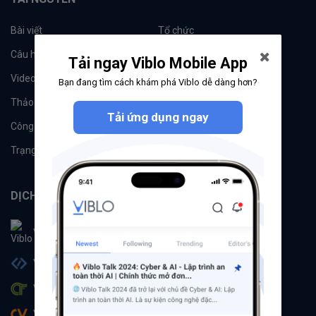
Bài viết
Tổ chức
Câu hỏi
Tags
Tải ngay Viblo Mobile App
Videos
Tác giả
Bạn đang tìm cách khám phá Viblo dễ dàng hơn?
Thảo luận
Đề xuất hệ thống
Tải ứng dụng ngay
Công cụ
Machine Learning
Trạng thái hệ thống
DỊCH VỤ
Viblo
Viblo Code
Viblo CTF
Viblo CV