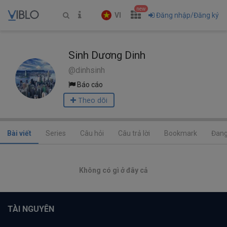
new
VI
Đăng nhập/Đăng ký
Sinh Dương Dinh
@dinhsinh
Báo cáo
Theo dõi
Bài viết
Series
Câu hỏi
Câu trả lời
Bookmark
Đang
Không có gì ở đây cả
TÀI NGUYÊN