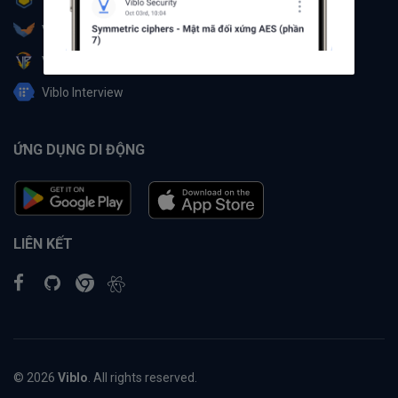
Viblo Partner
Viblo Battle
Viblo Interview
ỨNG DỤNG DI ĐỘNG
LIÊN KẾT
© 2026
Viblo
. All rights reserved.