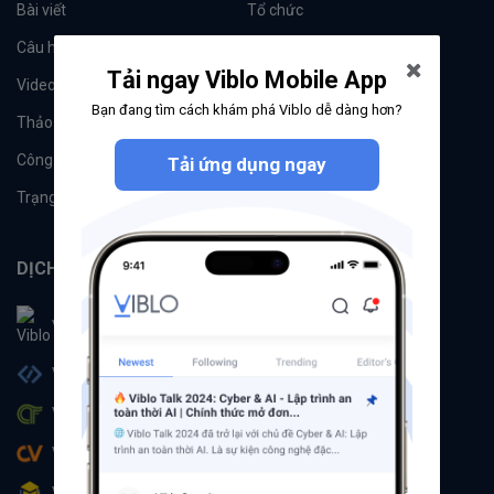
Bài viết
Tổ chức
Câu hỏi
Tags
Tải ngay Viblo Mobile App
Videos
Tác giả
Bạn đang tìm cách khám phá Viblo dễ dàng hơn?
Thảo luận
Đề xuất hệ thống
Công cụ
Machine Learning
Tải ứng dụng ngay
Trạng thái hệ thống
DỊCH VỤ
Viblo
Viblo Code
Viblo CTF
Viblo CV
Viblo Learning