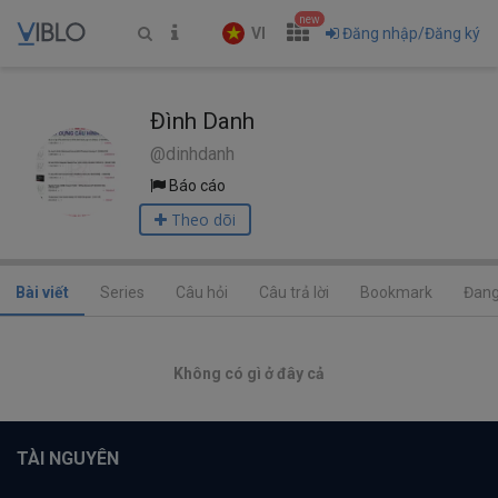
new
VI
Đăng nhập/Đăng ký
Đình Danh
@dinhdanh
Báo cáo
Theo dõi
Bài viết
Series
Câu hỏi
Câu trả lời
Bookmark
Đang
Không có gì ở đây cả
TÀI NGUYÊN