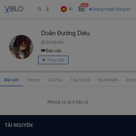
new
VI
Đăng nhập/Đăng ký
Doãn Đường Diêu
@dieukute
Báo cáo
Theo dõi
Bài viết
Series
Câu hỏi
Câu trả lời
Bookmark
Đang
Không có gì ở đây cả
TÀI NGUYÊN