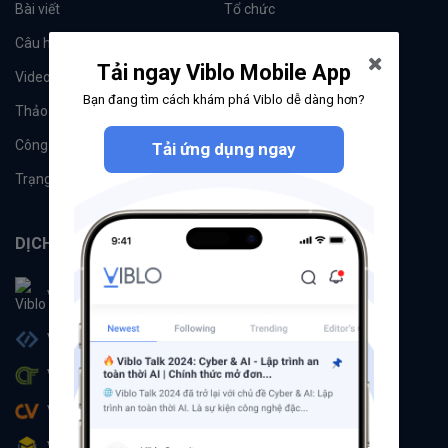
Bài viết
Tổ chức
Câu hỏi
Tags
Tải ngay Viblo Mobile App
Videos
Tác giả
Bạn đang tìm cách khám phá Viblo dễ dàng hơn?
Thảo luận
Đề xuất hệ thống
Công cụ
Machine Learning
Tải ứng dụng ngay
Trạng thái hệ thống
DỊCH VỤ
Viblo
Viblo Code
Viblo CTF
Viblo CV
Viblo Learning