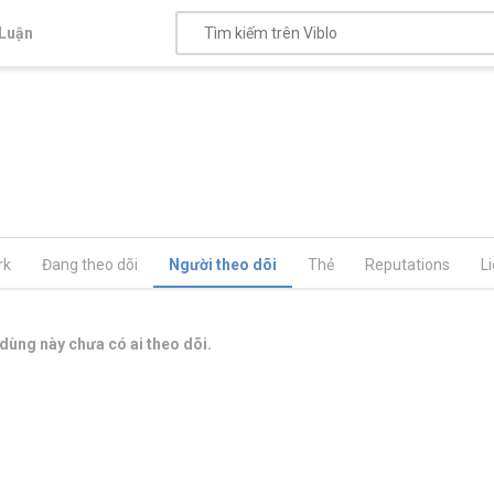
Luận
rk
Đang theo dõi
Người theo dõi
Thẻ
Reputations
L
dùng này chưa có ai theo dõi.