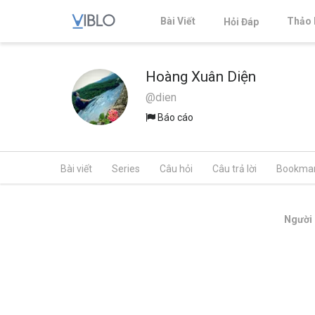
Bài Viết
Thảo 
Hỏi Đáp
Hoàng Xuân Diện
@dien
Báo cáo
Bài viết
Series
Câu hỏi
Câu trả lời
Bookma
Người 