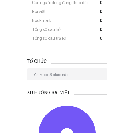
Các người dùng đang theo dõi
0
Bài viết
0
Bookmark
0
Tổng số câu hỏi
0
Tổng số câu trả lời
0
TỔ CHỨC
Chưa có tổ chức nào.
XU HƯỚNG BÀI VIẾT