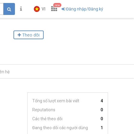
new
VI
Đăng nhập/Đăng ký
Theo dõi
iên hệ
Tổng số lượt xem bài viết
4
Reputations
0
Các thẻ theo dõi
0
Đang theo dõi các người dùng
1