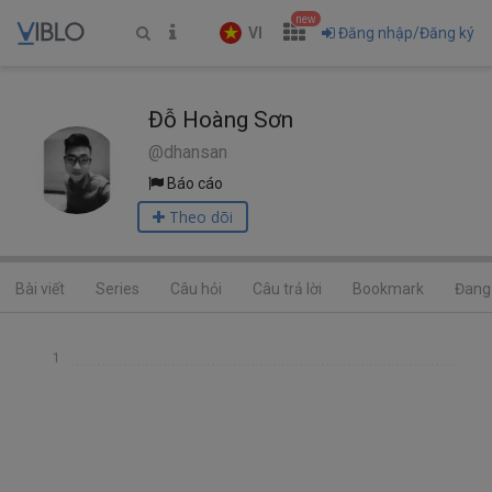
new
VI
Đăng nhập/Đăng ký
Đỗ Hoàng Sơn
@dhansan
Báo cáo
Theo dõi
Bài viết
Series
Câu hỏi
Câu trả lời
Bookmark
Đang 
1