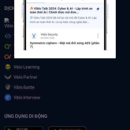
DỊCH VỤ
Viblo
Viblo Code
Viblo CTF
Viblo CV
Viblo Learning
Viblo Partner
Viblo Battle
Viblo Interview
ỨNG DỤNG DI ĐỘNG