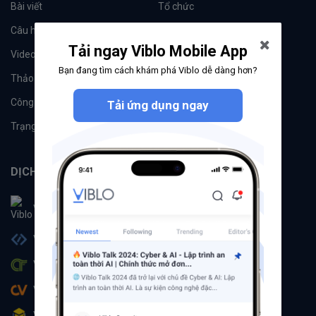
Bài viết
Tổ chức
Câu hỏi
Tags
Tải ngay Viblo Mobile App
Videos
Tác giả
Bạn đang tìm cách khám phá Viblo dễ dàng hơn?
Thảo luận
Đề xuất hệ thống
Công cụ
Machine Learning
Tải ứng dụng ngay
Trạng thái hệ thống
DỊCH VỤ
Viblo
Viblo Code
Viblo CTF
Viblo CV
Viblo Learning