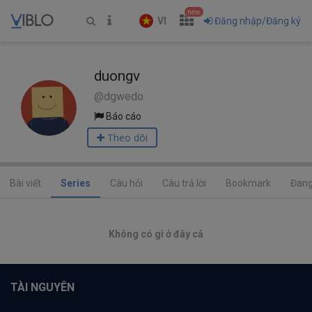
new
VI
Đăng nhập/Đăng ký
duongv
@dgwedo
Báo cáo
Theo dõi
Bài viết
Series
Câu hỏi
Câu trả lời
Bookmark
Đang
Không có gì ở đây cả
TÀI NGUYÊN