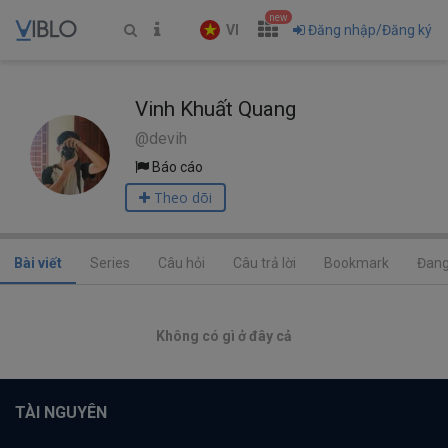
new
VI
Đăng nhập/Đăng ký
Vinh Khuất Quang
@devih
Báo cáo
Theo dõi
Bài viết
Series
Câu hỏi
Câu trả lời
Bookmark
Đang
Không có gì ở đây cả
TÀI NGUYÊN