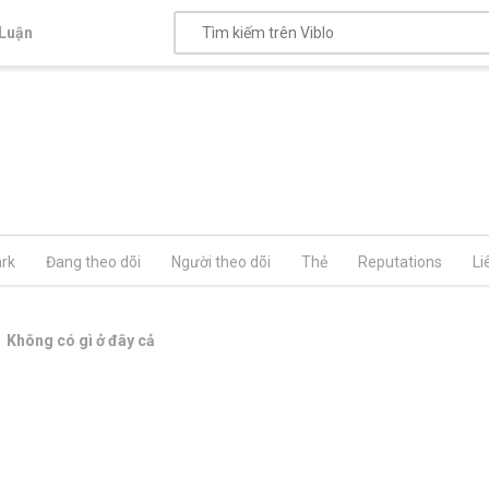
Luận
rk
Đang theo dõi
Người theo dõi
Thẻ
Reputations
Li
Không có gì ở đây cả