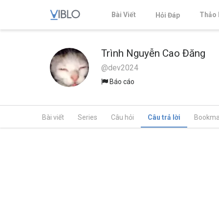
Bài Viết
Thảo 
Hỏi Đáp
Trình Nguyễn Cao Đăng
@dev2024
Báo cáo
Bài viết
Series
Câu hỏi
Câu trả lời
Bookma