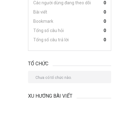
Các người dùng đang theo dõi
0
Bài viết
0
Bookmark
0
Tổng số câu hỏi
0
Tổng số câu trả lời
0
TỔ CHỨC
Chưa có tổ chức nào.
XU HƯỚNG BÀI VIẾT