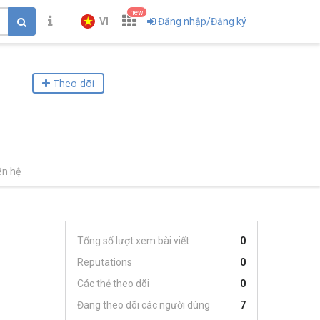
new
VI
Đăng nhập/Đăng ký
Theo dõi
ên hệ
Tổng số lượt xem bài viết
0
Reputations
0
Các thẻ theo dõi
0
Đang theo dõi các người dùng
7