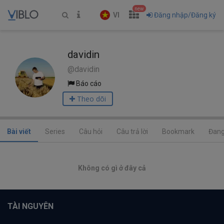
new
VI
Đăng nhập/Đăng ký
davidin
@davidin
Báo cáo
Theo dõi
Bài viết
Series
Câu hỏi
Câu trả lời
Bookmark
Đang
Không có gì ở đây cả
TÀI NGUYÊN