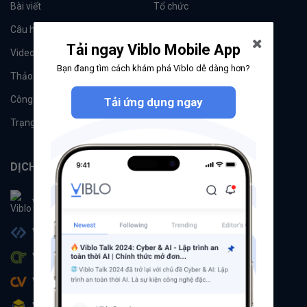
Bài viết
Tổ chức
Câu hỏi
Tags
Tải ngay Viblo Mobile App
Videos
Tác giả
Bạn đang tìm cách khám phá Viblo dễ dàng hơn?
Thảo luận
Đề xuất hệ thống
Công cụ
Machine Learning
Tải ứng dụng ngay
Trạng thái hệ thống
DỊCH VỤ
Viblo
Viblo Code
Viblo CTF
Viblo CV
Viblo Learning