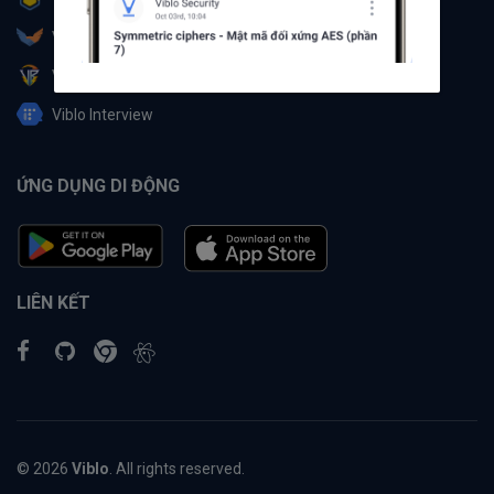
Viblo Partner
Viblo Battle
Viblo Interview
ỨNG DỤNG DI ĐỘNG
LIÊN KẾT
© 2026
Viblo
. All rights reserved.