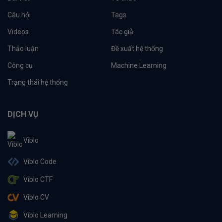
Câu hỏi
Tags
Videos
Tác giả
Thảo luận
Đề xuất hệ thống
Công cụ
Machine Learning
Trạng thái hệ thống
DỊCH VỤ
Viblo
Viblo Code
Viblo CTF
Viblo CV
Viblo Learning