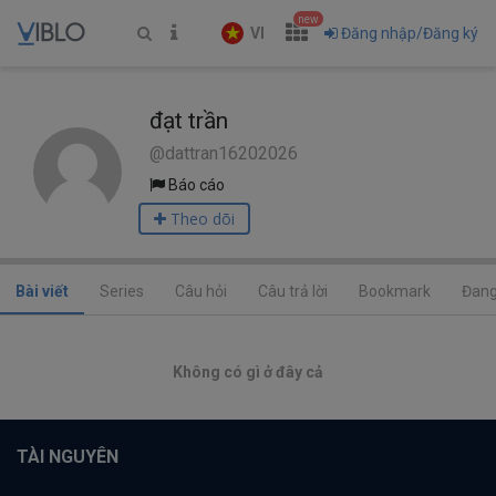
new
VI
Đăng nhập/Đăng ký
đạt trần
@dattran16202026
Báo cáo
Theo dõi
Bài viết
Series
Câu hỏi
Câu trả lời
Bookmark
Đang
Không có gì ở đây cả
TÀI NGUYÊN