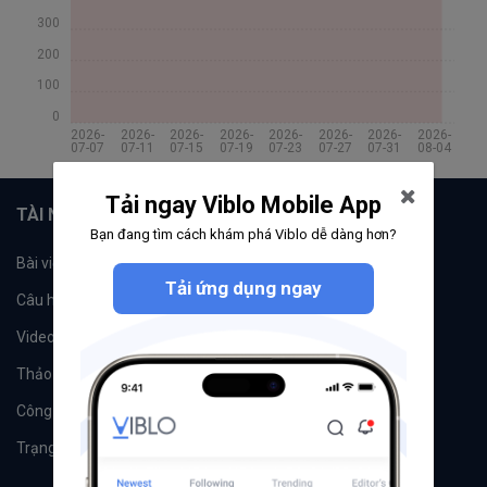
300
200
100
0
2026-
2026-
2026-
2026-
2026-
2026-
2026-
2026-
07-07
07-11
07-15
07-19
07-23
07-27
07-31
08-04
Tải ngay Viblo Mobile App
TÀI NGUYÊN
Bạn đang tìm cách khám phá Viblo dễ dàng hơn?
Bài viết
Tổ chức
Tải ứng dụng ngay
Câu hỏi
Tags
Videos
Tác giả
Thảo luận
Đề xuất hệ thống
Công cụ
Machine Learning
Trạng thái hệ thống