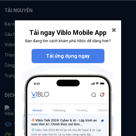
TÀI NGUYÊN
Bài viết
Tổ chức
Tải ngay Viblo Mobile App
Câu hỏi
Tags
Bạn đang tìm cách khám phá Viblo dễ dàng hơn?
Videos
Tác giả
Thảo luận
Đề xuất hệ thống
Tải ứng dụng ngay
Công cụ
Machine Learning
Trạng thái hệ thống
DỊCH VỤ
Viblo
Viblo Code
Viblo CTF