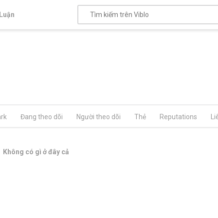
Luận
rk
Đang theo dõi
Người theo dõi
Thẻ
Reputations
Li
Không có gì ở đây cả