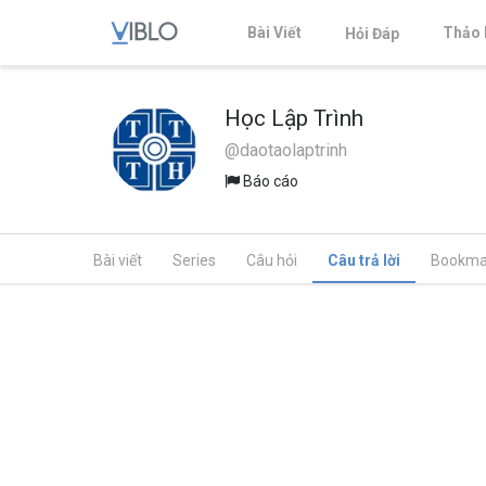
Bài Viết
Thảo 
Hỏi Đáp
Học Lập Trình
@daotaolaptrinh
Báo cáo
Bài viết
Series
Câu hỏi
Câu trả lời
Bookma