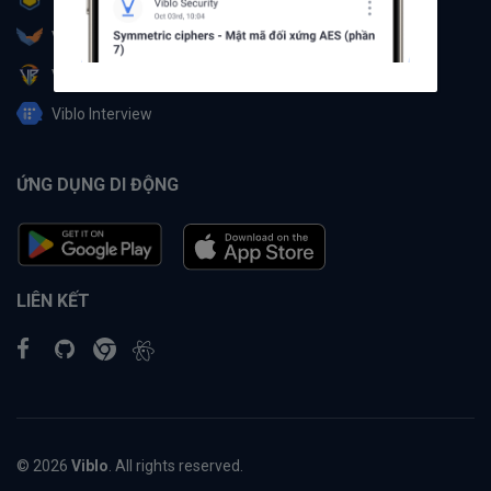
Viblo Partner
Viblo Battle
Viblo Interview
ỨNG DỤNG DI ĐỘNG
LIÊN KẾT
© 2026
Viblo
. All rights reserved.