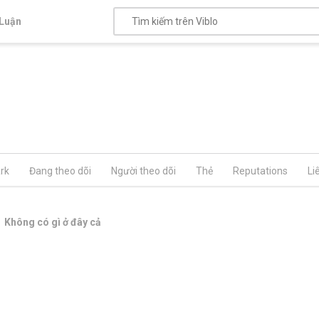
Luận
rk
Đang theo dõi
Người theo dõi
Thẻ
Reputations
Li
Không có gì ở đây cả