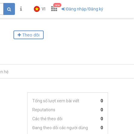
new
VI
Đăng nhập/Đăng ký
Theo dõi
ên hệ
Tổng số lượt xem bài viết
0
Reputations
0
Các thẻ theo dõi
0
Đang theo dõi các người dùng
0