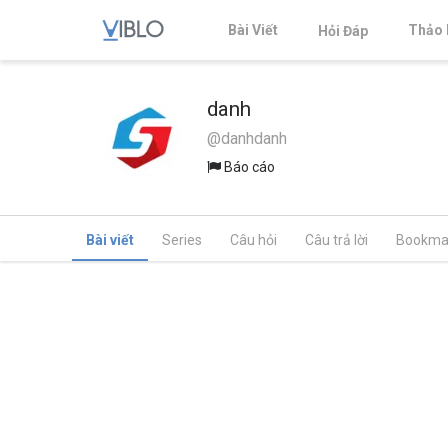
Bài Viết
Thảo 
Hỏi Đáp
danh
@danhdanh
Báo cáo
Bài viết
Series
Câu hỏi
Câu trả lời
Bookma