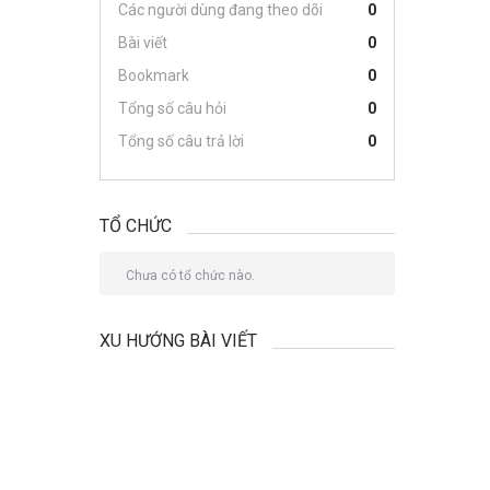
Các người dùng đang theo dõi
0
Bài viết
0
Bookmark
0
Tổng số câu hỏi
0
Tổng số câu trả lời
0
TỔ CHỨC
Chưa có tổ chức nào.
XU HƯỚNG BÀI VIẾT