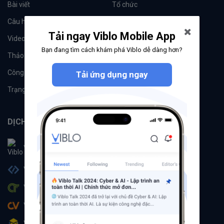
Bài viết
Tổ chức
Câu hỏi
Tags
Tải ngay Viblo Mobile App
Videos
Tác giả
Bạn đang tìm cách khám phá Viblo dễ dàng hơn?
Thảo luận
Đề xuất hệ thống
Công cụ
Machine Learning
Tải ứng dụng ngay
Trạng thái hệ thống
DỊCH VỤ
Viblo
Viblo Code
Viblo CTF
Viblo CV
Viblo Learning