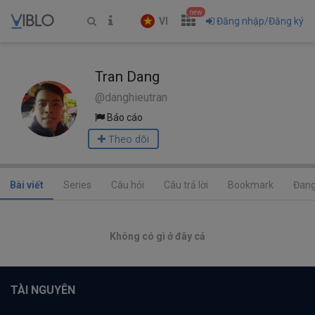
new
VI
Đăng nhập/Đăng ký
Tran Dang
@danghieutran
Báo cáo
Theo dõi
Bài viết
Series
Câu hỏi
Câu trả lời
Bookmark
Đang
Không có gì ở đây cả
TÀI NGUYÊN