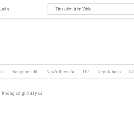
Luận
rk
Đang theo dõi
Người theo dõi
Thẻ
Reputations
Li
Không có gì ở đây cả