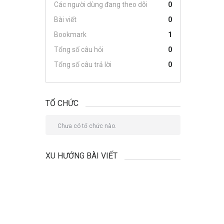
Các người dùng đang theo dõi
0
Bài viết
0
Bookmark
1
Tổng số câu hỏi
0
Tổng số câu trả lời
0
TỔ CHỨC
Chưa có tổ chức nào.
XU HƯỚNG BÀI VIẾT