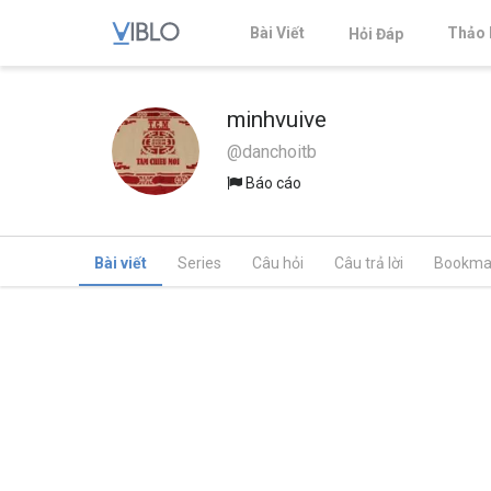
Bài Viết
Thảo 
Hỏi Đáp
minhvuive
@danchoitb
Báo cáo
Bài viết
Series
Câu hỏi
Câu trả lời
Bookma