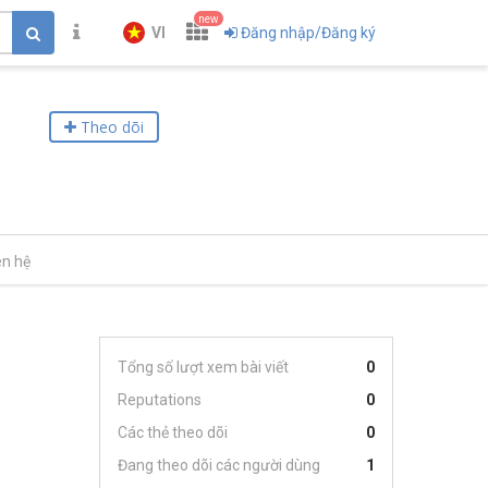
new
VI
Đăng nhập/Đăng ký
Theo dõi
ên hệ
Tổng số lượt xem bài viết
0
Reputations
0
Các thẻ theo dõi
0
Đang theo dõi các người dùng
1