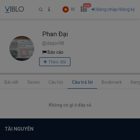
new
VI
Đăng nhập/Đăng ký
Phan Đại
@daipv98
Báo cáo
Theo dõi
Bài viết
Series
Câu hỏi
Câu trả lời
Bookmark
Đang
Không có gì ở đây cả
TÀI NGUYÊN