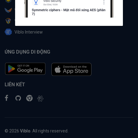
Viblo Partner
Viblo Battle
Viblo Interview
ỨNG DỤNG DI ĐỘNG
LIÊN KẾT
© 2026
Viblo
. All rights reserved.