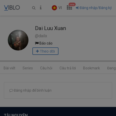
new
VI
Đăng nhập/Đăng ký
Dai Luu Xuan
@dailx
Báo cáo
Theo dõi
Bài viết
Series
Câu hỏi
Câu trả lời
Bookmark
Đang 
Đăng nhập để bình luận
TÀI NGUYÊN