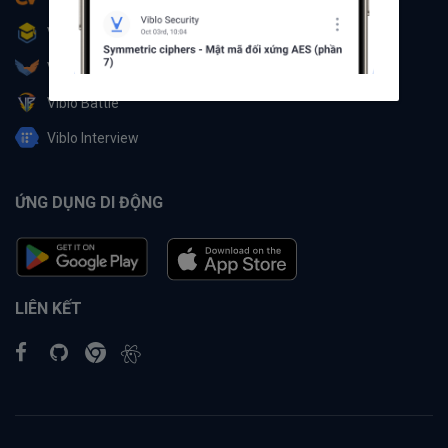
Viblo Learning
Viblo Partner
Viblo Battle
Viblo Interview
ỨNG DỤNG DI ĐỘNG
LIÊN KẾT