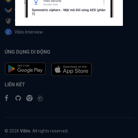
Viblo Partner
Viblo Battle
Viblo Interview
ỨNG DỤNG DI ĐỘNG
LIÊN KẾT
© 2026
Viblo
. All rights reserved.