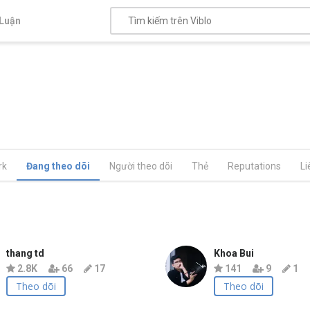
Luận
rk
Đang theo dõi
Người theo dõi
Thẻ
Reputations
Li
thang td
Khoa Bui
2.8K
66
17
141
9
1
Theo dõi
Theo dõi