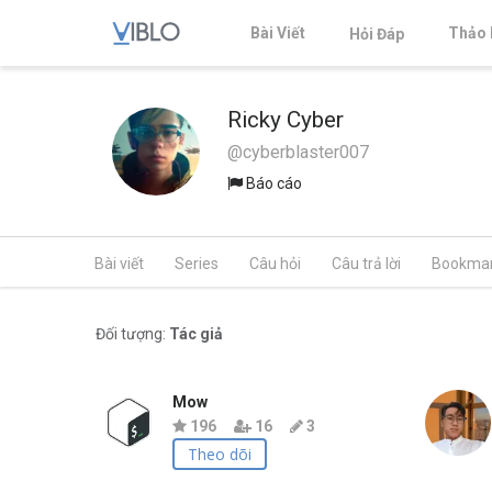
Bài Viết
Thảo 
Hỏi Đáp
Ricky Cyber
@cyberblaster007
Báo cáo
Bài viết
Series
Câu hỏi
Câu trả lời
Bookma
Đối tượng:
Tác giả
Mow
196
16
3
Theo dõi