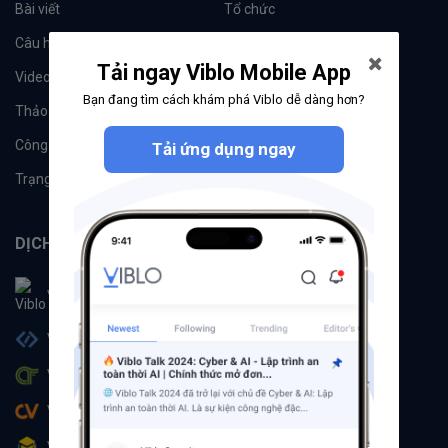
Bài viết
Tổ chức
Câu hỏi
Tags
Tải ngay Viblo Mobile App
Videos
Tác giả
Bạn đang tìm cách khám phá Viblo dễ dàng hơn?
Thảo luận
Đề xuất hệ thống
Công cụ
Machine Learning
Tải ứng dụng ngay
Trạng thái hệ thống
DỊCH VỤ
Viblo
Viblo Code
Viblo CTF
Viblo CV
Viblo Learning