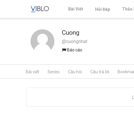
Bài Viết
Thảo 
Hỏi Đáp
Cuong
@cuongnhat
Báo cáo
Bài viết
Series
Câu hỏi
Câu trả lời
Bookma