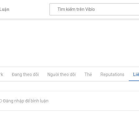
Luận
rk
Đang theo dõi
Người theo dõi
Thẻ
Reputations
Li
Đăng nhập để bình luận