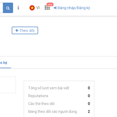
new
VI
Đăng nhập/Đăng ký
Theo dõi
ên hệ
Tổng số lượt xem bài viết
0
Reputations
0
Các thẻ theo dõi
0
Đang theo dõi các người dùng
2