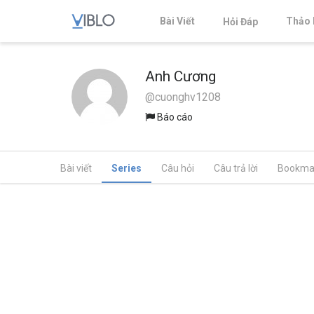
Bài Viết
Thảo 
Hỏi Đáp
Anh Cương
@cuonghv1208
Báo cáo
Bài viết
Series
Câu hỏi
Câu trả lời
Bookma