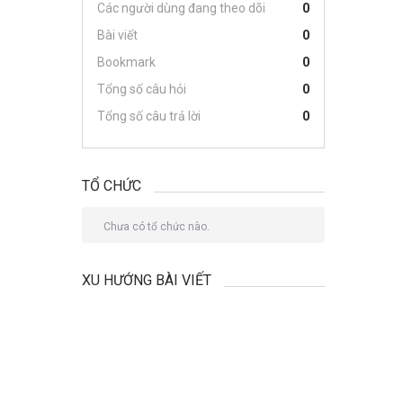
Các người dùng đang theo dõi
0
Bài viết
0
Bookmark
0
Tổng số câu hỏi
0
Tổng số câu trả lời
0
TỔ CHỨC
Chưa có tổ chức nào.
XU HƯỚNG BÀI VIẾT