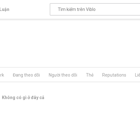
Luận
rk
Đang theo dõi
Người theo dõi
Thẻ
Reputations
Li
Không có gì ở đây cả