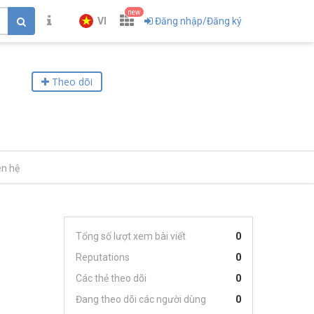
new
VI
Đăng nhập/Đăng ký
Theo dõi
ên hệ
Tổng số lượt xem bài viết
0
Reputations
0
Các thẻ theo dõi
0
Đang theo dõi các người dùng
0