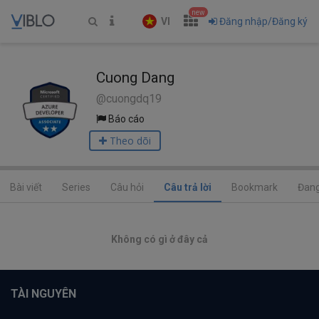
new
VI
Đăng nhập/Đăng ký
Cuong Dang
@cuongdq19
Báo cáo
Theo dõi
Bài viết
Series
Câu hỏi
Câu trả lời
Bookmark
Đang
Không có gì ở đây cả
TÀI NGUYÊN