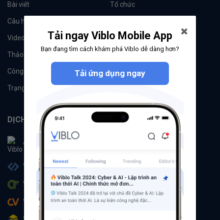
Bài viết
Tổ chức
Câu hỏi
Tags
Tải ngay Viblo Mobile App
Videos
Tác giả
Bạn đang tìm cách khám phá Viblo dễ dàng hơn?
Thảo luận
Đề xuất hệ thống
Công cụ
Machine Learning
Tải ứng dụng ngay
Trạng thái hệ thống
DỊCH VỤ
Viblo
Viblo Code
Viblo CTF
Viblo CV
Viblo Learning