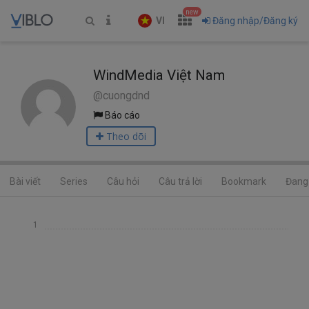
new
VI
Đăng nhập/Đăng ký
WindMedia Việt Nam
@cuongdnd
Báo cáo
Theo dõi
Bài viết
Series
Câu hỏi
Câu trả lời
Bookmark
Đang 
1