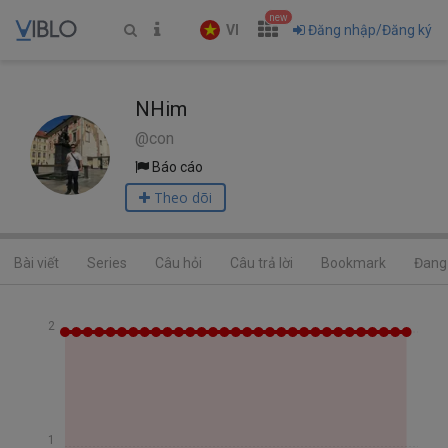
new
VI
Đăng nhập/Đăng ký
NHim
@con
Báo cáo
Theo dõi
Bài viết
Series
Câu hỏi
Câu trả lời
Bookmark
Đang 
2
1