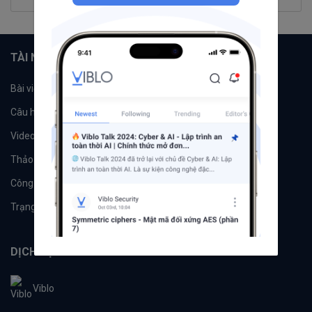
TÀI NGUYÊN
Bài viết
Tổ chức
Câu hỏi
Tags
Videos
Tác giả
Thảo luận
Đề xuất hệ thống
Công cụ
Machine Learning
Trạng thái hệ thống
DỊCH VỤ
Viblo