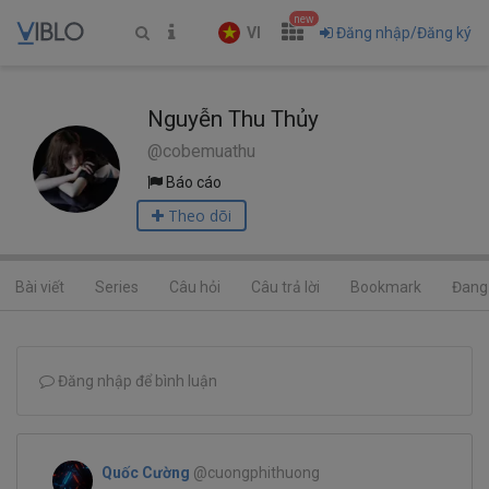
new
VI
Đăng nhập/Đăng ký
Nguyễn Thu Thủy
@cobemuathu
Báo cáo
Theo dõi
Bài viết
Series
Câu hỏi
Câu trả lời
Bookmark
Đang 
Đăng nhập để bình luận
Quốc Cường
@cuongphithuong