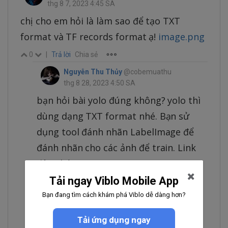
thg 8 7, 2023 4:45 SA
chị cho em hỏi là làm sao để tạo TXT
format và TF records format ạ!
image.png
0
|
Trả lời
Chia sẻ
Nguyễn Thu Thủy
@cobemuathu
thg 8 28, 2023 4:50 SA
bạn hỏi bài yolo đúng không? yolo thì
dùng dạng TXT format nhé. Bạn sử
dụng tool đánh nhãn LabelImage để
đánh nhãn cho các ảnh để train. Link
đây nhé:
https://github.com/HumanSignal/lab
Tải ngay Viblo Mobile App
elImg
Bạn đang tìm cách khám phá Viblo dễ dàng hơn?
0
|
Trả lời
Chia sẻ
Tải ứng dụng ngay